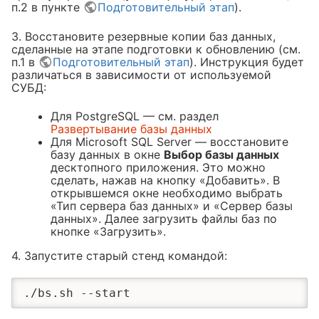
п.2 в пункте
Подготовительный этап
).
рос своевременно" при запуске
3. Восстановите резервные копии баз данных,
eption Параметр задан
сделанные на этапе подготовки к обновлению (см.
п.1 в
Подготовительный этап
). Инструкция будет
ion Инициализатор типа
различаться в зависимости от используемой
nts" выдал исключение. в
СУБД:
ts.get_RegSettingsPath_HKLM()"
Для PostgreSQL — см. раздел
Развертывание базы данных
Для Microsoft SQL Server — восстановите
базу данных в окне
Выбор базы данных
десктопного приложения. Это можно
сделать, нажав на кнопку «Добавить». В
открывшемся окне необходимо выбрать
«Тип сервера баз данных» и «Сервер базы
данных». Далее загрузить файлы баз по
кнопке «Загрузить».
4. Запустите старый стенд командой:
./bs.sh --start
tPtr