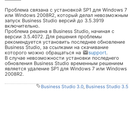
Проблема связана с установкой SP1 для Windows 7
рос своевременно" при запуске
или Windows 2008R2, который делал невозможным
eption Параметр задан
запуск Business Studio версий до 3.5.3919
включительно.
ion Инициализатор типа
Проблема решена в Business Studio, начиная с
nts" выдал исключение. в
версии 3.5.4072. Для решения проблемы
ts.get_RegSettingsPath_HKLM()"
рекомендуется установить последнее обновление
Business Studio, за ссылками на скачивание
которого можно обращаться на
support
.
В случае невозможности установки последнего
обновления Business Studio временным решением
является удаление SP1 для Windows 7 или Windows
2008R2.
Business Studio 3.0
,
Business Studio 3.5
tPtr