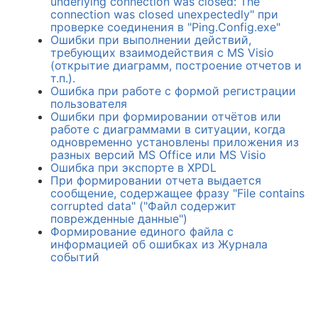
underlying connection was closed: The
connection was closed unexpectedly" при
проверке соединения в "Ping.Config.exe"
Ошибки при выполнении действий,
требующих взаимодействия с MS Visio
(открытие диаграмм, построение отчетов и
т.п.).
Ошибка при работе с формой регистрации
пользователя
Ошибки при формировании отчётов или
работе с диаграммами в ситуации, когда
одновременно установлены приложения из
разных версий MS Office или MS Visio
Ошибка при экспорте в XPDL
При формировании отчета выдается
сообщение, содержащее фразу "File contains
corrupted data" ("Файл содержит
поврежденные данные")
Формирование единого файла с
информацией об ошибках из Журнала
событий
шибка: "Unable to