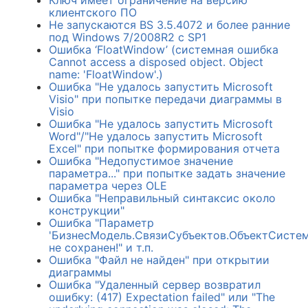
Ключ имеет ограничение на версию
клиентского ПО
Не запускаются BS 3.5.4072 и более ранние
рос своевременно" при запуске
под Windows 7/2008R2 с SP1
eption Параметр задан
Ошибка ‘FloatWindow’ (системная ошибка
ion Инициализатор типа
Cannot access a disposed object. Object
name: 'FloatWindow'.)
nts" выдал исключение. в
Ошибка "Не удалось запустить Microsoft
ts.get_RegSettingsPath_HKLM()"
Visio" при попытке передачи диаграммы в
Visio
Ошибка "Не удалось запустить Microsoft
Word"/"Не удалось запустить Microsoft
Excel" при попытке формирования отчета
Ошибка "Недопустимое значение
параметра..." при попытке задать значение
параметра через OLE
Ошибка "Неправильный синтаксис около
конструкции"
Ошибка "Параметр
'БизнесМодель.СвязиСубъектов.ОбъектСисте
не сохранен!" и т.п.
Ошибка "Файл не найден" при открытии
диаграммы
Ошибка "Удаленный сервер возвратил
tPtr
ошибку: (417) Expectation failed" или "The