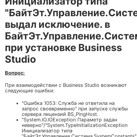
Инициализатор типа
"БайтЭт.Управление.Сист
рос своевременно" при запуске
eption Параметр задан
выдал исключение. в
ion Инициализатор типа
БайтЭт.Управление.Систе
nts" выдал исключение. в
ts.get_RegSettingsPath_HKLM()"
при установке Business
Studio
Вопрос:
При взаимодействии с Business Studio возникают
следующие ошибки:
"Ошибка 1053: Служба не ответила на
запрос своевременно" при запуске службы
сервера лицензий BS_PingHost.
"System.IO.IOException Параметр задан
неверно"/"System.TypeInitializationException
Инициализатор типа
"БайтЭт.Управление.Система.SystemConstants"