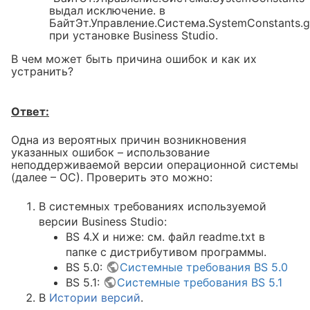
выдал исключение. в
БайтЭт.Управление.Система.SystemConstants.g
при установке Business Studio.
В чем может быть причина ошибок и как их
устранить?
Ответ:
Одна из вероятных причин возникновения
указанных ошибок – использование
неподдерживаемой версии операционной системы
(далее – ОС). Проверить это можно:
В cистемных требованиях используемой
версии Business Studio:
BS 4.X и ниже: см. файл readme.txt в
папке с дистрибутивом программы.
BS 5.0:
Системные требования BS 5.0
BS 5.1:
Системные требования BS 5.1
шибка: "Unable to
В
Истории версий
.