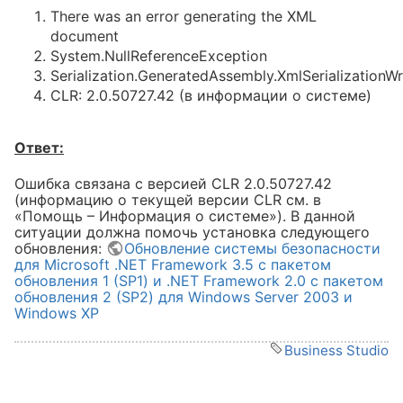
There was an error generating the XML
document
рос своевременно" при запуске
System.NullReferenceException
eption Параметр задан
Serialization.GeneratedAssembly.XmlSerializationW
ion Инициализатор типа
CLR: 2.0.50727.42 (в информации о системе)
nts" выдал исключение. в
ts.get_RegSettingsPath_HKLM()"
Ответ:
Ошибка связана с версией CLR 2.0.50727.42
(информацию о текущей версии CLR см. в
«Помощь – Информация о системе»). В данной
ситуации должна помочь установка следующего
обновления:
Обновление системы безопасности
для Microsoft .NET Framework 3.5 с пакетом
обновления 1 (SP1) и .NET Framework 2.0 с пакетом
обновления 2 (SP2) для Windows Server 2003 и
Windows XP
Business Studio
tPtr