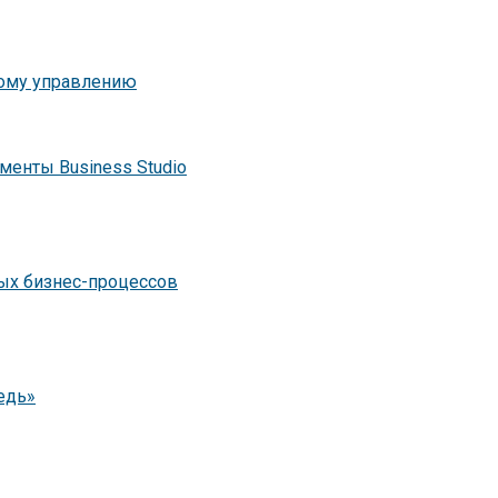
ному управлению
менты Business Studio
ых бизнес-процессов
едь»