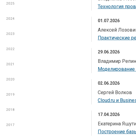
2025
2025
Технология про
2024
2024
01.07.2026
Алексей Лозови
2023
2023
Практические ре
2022
2022
29.06.2026
Владимир Репи
2021
2021
Моделирование б
2020
2020
02.06.2026
Сергей Волков
2019
2019
Cloud.ru и Busi
2018
2018
17.04.2026
Екатерина Яшут
2017
2017
Построение базы