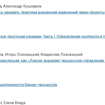
ва, Александр Кушнарев
сь заказать: практика внедрения изменений через проекты
н
од простыми словами. Часть I. Определение контекста и 
ев, Игорь Лозовицкий, Владислав Лозовицкий
революция: как «Дикси» внедряет процессное управление
н
оцентричности бизнес-процессов
, Елена Влада