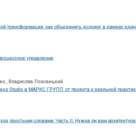
ой трансформации: как объединить холдинг в рамках еди
н
процессное управление
ко , Владислав Лозовицкий
ess Studio в МАРКС ГРУПП: от проекта к реальной практи
н
од простыми словами. Часть II. Нужна ли вам архитектур