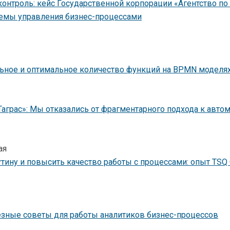
нтроль: кейс Государственной корпорации «Агентство по
емы управления бизнес-процессами
ьное и оптимальное количество функций на BPMN моделя
Таграс»: Мы отказались от фрагментарного подхода к авто
ая
утину и повысить качество работы с процессами: опыт TSQ 
езные советы для работы аналитиков бизнес-процессов