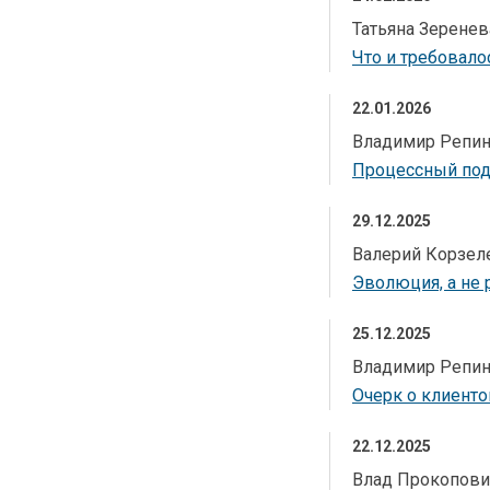
2007
2007
Татьяна Зерене
Что и требовало
2006
2006
22.01.2026
2005
2005
Владимир Репи
Процессный подх
29.12.2025
Валерий Корзел
Эволюция, а не 
25.12.2025
Владимир Репи
Очерк о клиент
22.12.2025
Влад Прокопович