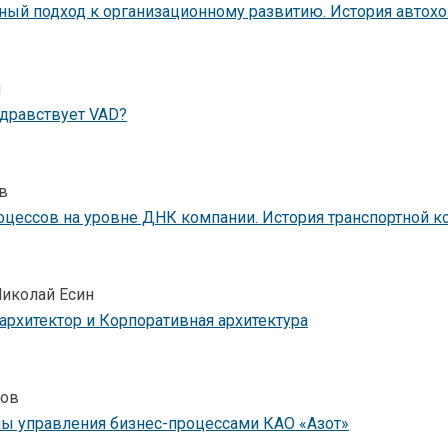
ный подход к организационному развитию. История автох
н
здравствует VAD?
в
оцессов на уровне ДНК компании. История транспортной к
Николай Есин
рхитектор и Корпоративная архитектура
ков
мы управления бизнес-процессами КАО «Азот»