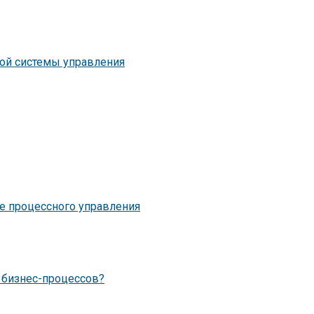
ной системы управления
ке процессного управления
а бизнес-процессов?