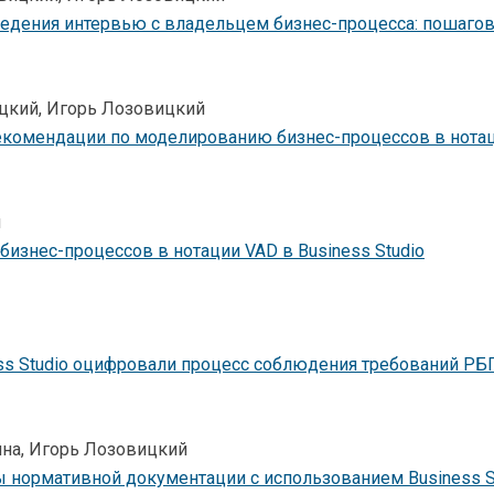
ведения интервью с владельцем бизнес-процесса: пошаго
цкий, Игорь Лозовицкий
комендации по моделированию бизнес-процессов в нотаци
н
изнес-процессов в нотации VAD в Business Studio
ness Studio оцифровали процесс соблюдения требований Р
ина, Игорь Лозовицкий
 нормативной документации с использованием Business S