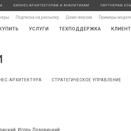
М
БИЗНЕС-АРХИТЕКТОРАМ И АНАЛИТИКАМ
ПАРТНЕРАМ КО
неры
Подписка на рассылку
Демо-версии
Примеры модел
КУПИТЬ
УСЛУГИ
ТЕХПОДДЕРЖКА
КЛИЕНТ
и
НЕС-АРХИТЕКТУРA
СТРАТЕГИЧЕСКОЕ УПРАВЛЕНИЕ
вицкий, Игорь Лозовицкий