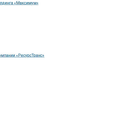
олдинга «Максимум»
омпании «РесурсТранс»