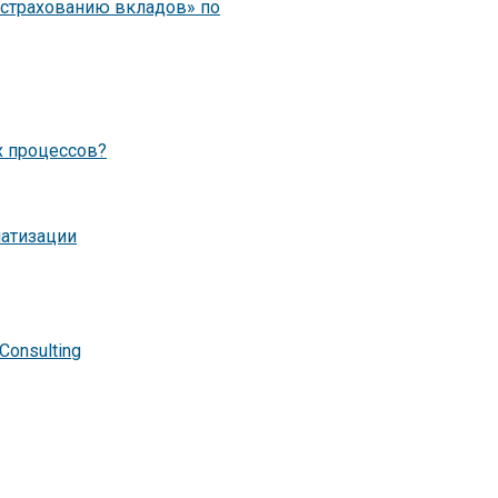
 страхованию вкладов» по
х процессов?
матизации
Consulting