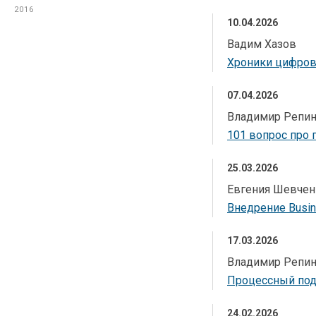
2016
2016
10.04.2026
Вадим Хазов
2015
2015
Хроники цифров
2014
2014
07.04.2026
Владимир Репи
2013
2013
101 вопрос про 
2012
2012
25.03.2026
2011
2011
Евгения Шевчен
Внедрение Busin
2010
2010
17.03.2026
2009
2009
Владимир Репи
Процессный подх
2008
2008
24.02.2026