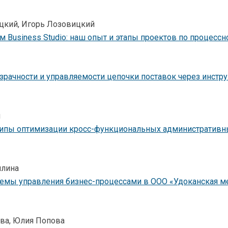
цкий, Игорь Лозовицкий
 Business Studio: наш опыт и этапы проектов по процесс
ачности и управляемости цепочки поставок через инстру
н
ипы оптимизации кросс-функциональных административн
ллина
темы управления бизнес-процессами в ООО «Удоканская м
ва, Юлия Попова