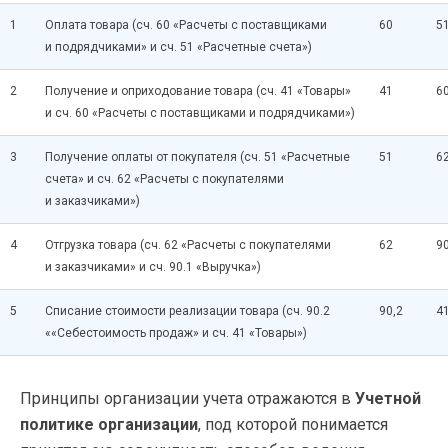
1
Оплата товара (сч. 60 «Расчеты с поставщиками
60
5
и подрядчиками» и сч. 51 «Расчетные счета»)
2
Получение и оприходование товара (сч. 41 «Товары»
41
6
и сч. 60 «Расчеты с поставщиками и подрядчиками»)
3
Получение оплаты от покупателя (сч. 51 «Расчетные
51
6
счета» и сч. 62 «Расчеты с покупателями
и заказчиками»)
4
Отгрузка товара (сч. 62 «Расчеты с покупателями
62
90
и заказчиками» и сч. 90.1 «Выручка»)
5
Списание стоимости реализации товара (сч. 90.2
90,2
4
««Себестоимость продаж» и сч. 41 «Товары»)
Принципы организации учета отражаются в
Учетной
политике организации
, под которой понимается