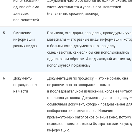
использования,
документы часто создаются по единой схеме, бе
одного объема
учета менталитета и уровня пользователей
для всех
(начальный, средний, эксперт).
пользователей
5
Смешение
Политика, стандарты, процессы, процедуры и уч
информации
материалы — это разные виды информации, кото
разных видов
в большинстве документов по процессу
смешиваются, как если бы они использовались
одинаковым образом. А ведь каждый из этих ви
используется
по-разному
.
6
Документы
Документация по процессу — это не роман, она
не разделены
не рассчитана на восприятие только
на части
в последовательном изложении, когда ее читают
от начала до конца. Документация по процессу —
ссылочный документ, который предназначен дл
выборочного использования. Наличие
промежуточных заголовков очень важно, потому 
позволяет пользователям быстро находить нужн
информацию.