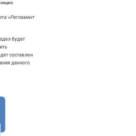
ета «Регламент
аздел будет
ить
удет составлен
ания данного