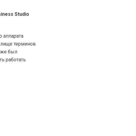
iness Studio
о аппарата
нилище терминов
к же был
ть работать