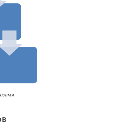
ессами
ОВ