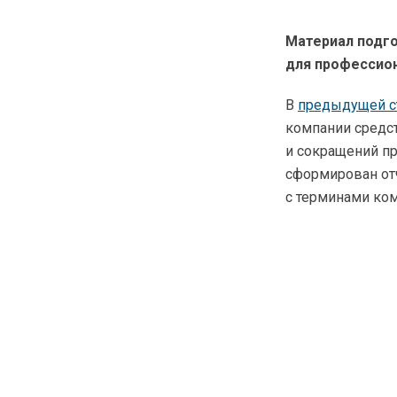
Материал подго
для профессион
В
предыдущей с
компании средст
и сокращений пр
сформирован отч
с терминами ко