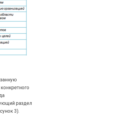
язанную
 конкретного
да
твующий раздел
унок 3).