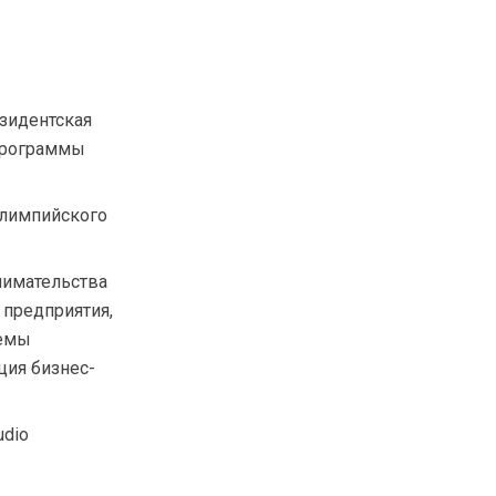
зидентская
Программы
Олимпийского
нимательства
 предприятия,
темы
ция бизнес-
udio