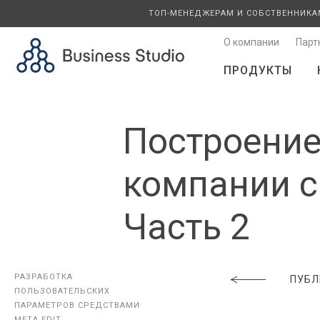
ТОП-МЕНЕДЖЕРАМ И СОБСТВЕННИКА
О компании
Парт
ПРОДУКТЫ
Построение
компании с
Часть 2
РАЗРАБОТКА
РАЗРАБОТКА
ПУБЛ
ПОЛЬЗОВАТЕЛЬСКИХ
ПОЛЬЗОВАТЕЛЬСКИХ
ПАРАМЕТРОВ СРЕДСТВАМИ
ПАРАМЕТРОВ СРЕДСТВАМИ
META EDIT
META EDIT