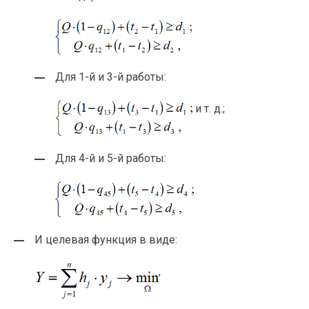
Для
1-й
и
3-й
работы:
и т. д.
;
Для
4-й
и
5-й
работы:
И целевая функция в виде:
,