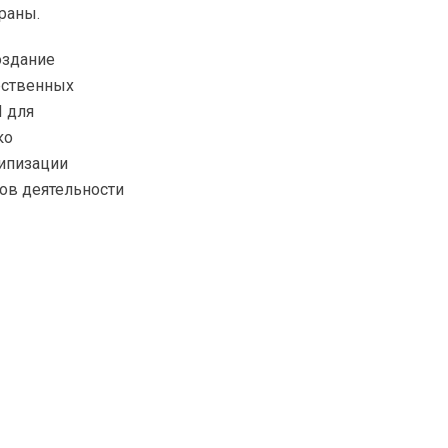
раны.
оздание
рственных
П для
ко
типизации
ов деятельности