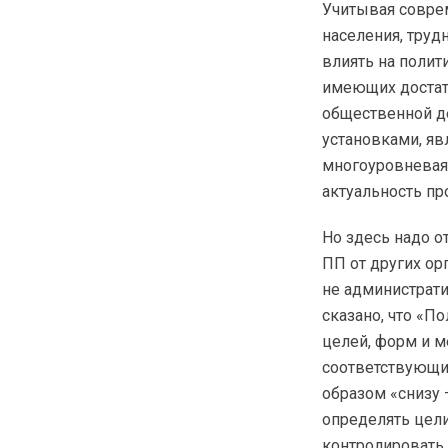
Учитывая совре
населения, труд
влиять на полит
имеющих достато
общественной д
установками, яв
многоуровневая 
актуальность п
Но здесь надо 
ПП от других ор
не администрати
сказано, что «П
целей, форм и м
соответствующи
образом «снизу 
определять цели
контролировать 