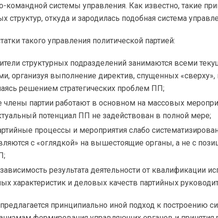
о-командной
системы управления. Как известно, такие п
х структур, откуда и зародилась подобная система управле
атки такого управления политической партией:
ители структурных подразделений занимаются всеми тек
ми, организуя выполнение директив, спущенных «сверху»,
маясь решением стратегических проблем ПП;
 члены партии работают в основном на массовых меропри
ктуальный потенциал ПП не задействован в полной мере;
артийные процессы и мероприятия слабо систематизирова
вляются с «оглядкой» на вышестоящие органы, а не с поз
П;
зависимость результата деятельности от квалификации ис
ных характеристик и деловых качеств партийных руководит
 предлагается принципиально иной подход к построению с
ханизмам формирования управляющих органов и принятия