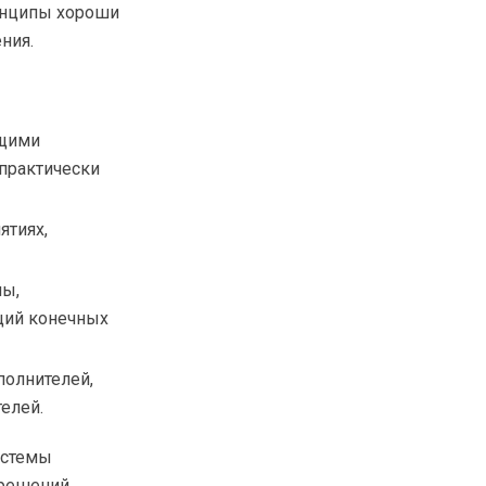
ринципы хороши
ния.
ущими
 практически
ятиях,
ны,
иций конечных
полнителей,
елей.
истемы
 решений