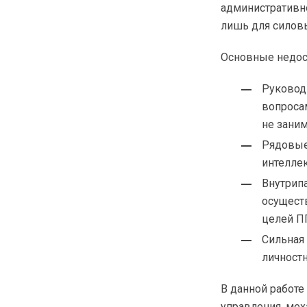
административн
лишь для силовы
Основные недост
Руковод
вопроса
не зани
Рядовые
интелле
Внутрип
осущест
целей П
Сильная 
личност
В данной работе
управления, ме