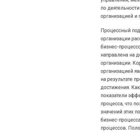
по деятельности
организацией и
Процессный подх
организации рас
бизнес-процесс
направлена на д
организации. Ко
организацией яв
на результате п
достижения. Как
показатели эффе
процесса, что п
значений этих п
бизнес-процесс
процессов. Поло