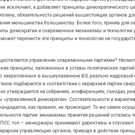
 не исключает, а добавляет принципы демократического ц
иплину, обязательность решений вышестоящих органов дл
нения меньшинства большинству. Более того, приняв для се
ипы демократии и современные механизмы и технологии у
 сможет перенести эти принципы и технологии на государс
существляется управление современными партиями? Несмо
ские принципы, заложенные в уставы политических партий
но закрепленные в вышеуказанном ФЗ, реально кадровый 
анов подбирается в соответствии с иерархией партии сверх
но утверждается на собраниях, конференциях, съездах, ре
 «управляемой демократии». Состязательности и вариатив
кандидатов, как правило, не происходит. То же самое осущ
тельности партии: механизмы принятия решений остались те
 КПСС: топ — менеджеры принимают директивы и спускают 
иерархии управляющих органов, приводя в действие прин