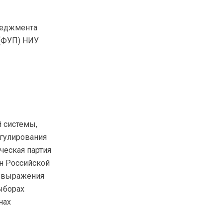
неджмента
 (ФУП) НИУ
й системы,
егулирования
ическая партия
ан Российской
и выражения
выборах
нах