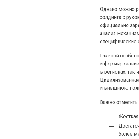
Однако можно р
холдинга с рук
официально зар
анализ механизм
специфические о
Главной особен
и формирование 
в регионах, так 
Цивилизованная
и внешнюю поли
Важно отметить
Жесткая
Достаточ
более м