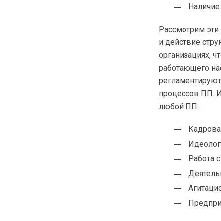
Наличие
Рассмотрим эти 
и действие стр
организациях, ч
работающего нас
регламентируютс
процессов ПП. И
любой ПП:
Кадровая
Идеологи
Работа с
Деятель
Агитаци
Предпри