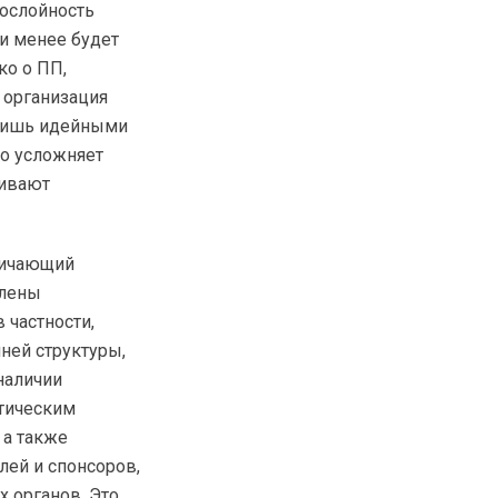
ослойность
 и менее будет
ко о ПП,
 организация
 лишь идейными
но усложняет
кивают
личающий
плены
 частности,
ней структуры,
 наличии
тическим
 а также
лей и спонсоров,
 органов. Это,