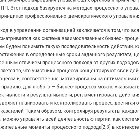
 ПП. Этот подход базируется на методах процессного упра
 принципах
профессионально-демократического
управления
од в управлении организацией заключается в том, что вся
сматривается как система взаимосвязанных бизнес- проце
ом
будем понимать такую последовательность действий, к
остижение в определенные сроки заданного результата, ц
ренным отличием процессного подхода от других подходов
ляется то, что участники процесса концентрируют свои де
роцесса и, соответственно, мотивированы на оптимальный 
 правило, для любого —
бизнес-процесса
можно указыват
ктивности и результативности, регламентировать действи
озволяет планировать и контролировать процесс, достигая
оказателей. Таким образом, контролируя результаты каждо
а
, можно управлять всей деятельностью партии, как систем
жительные моменты процессного подхода[2,3] в контексте