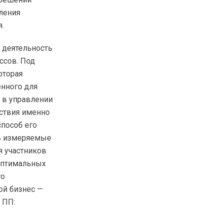
вления
.
 деятельность
ссов. Под
оторая
енного для
 в управлении
йствия именно
способ его
ь измеряемые
я участников
 оптимальных
го
ой бизнес —
 ПП: