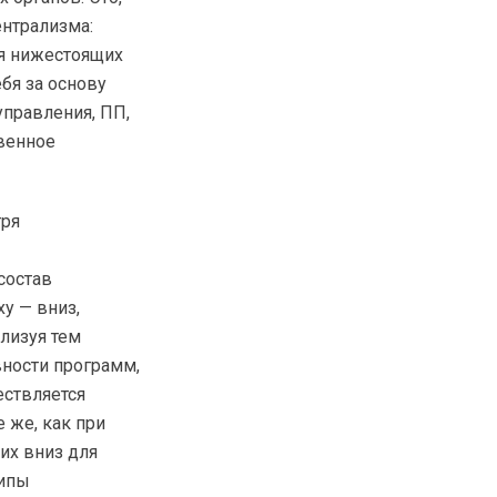
ентрализма:
я нижестоящих
бя за основу
правления, ПП,
твенное
тря
состав
у — вниз,
ализуя тем
ности программ,
ествляется
 же, как при
их вниз для
ципы