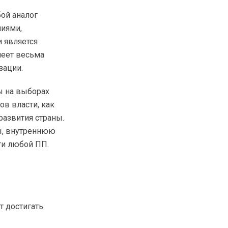
ой аналог
ниями,
 является
меет весьма
зации.
ы на выборах
ов власти, как
 развития страны.
ы, внутреннюю
ти любой ПП.
т достигать