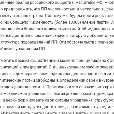
менные реалии российского общества, масштабы РФ, мног
но предположить, что ПП численностью в несколько тысяч
ическую жизнь страны. Поэтому мы будем вести речь толь
чно большую численность (более 10000) членов партии. А
еятельности большого количества людей, объединенных
ляется достаточно сложной задачей, которую дополнитель
структура подразделений ПП. Эти обстоятельства подчер
роблемы управления ПП.
отметить весьма существенный момент, принципиально от
ганизаций и предприятий. В вышеуказанном законе закре
вные, а демократические принципы деятельности партии, в
олитические партии свободны в определении своей внутрен
етодов деятельности…». Практически это означает, что при
х механизмов управления, партия реально может демокра
— вверх» формировать свои органы управления, структуру,
, формы и методы их достижения, независимо от учредите
эффективность деятельности лидеров партии, руководящих