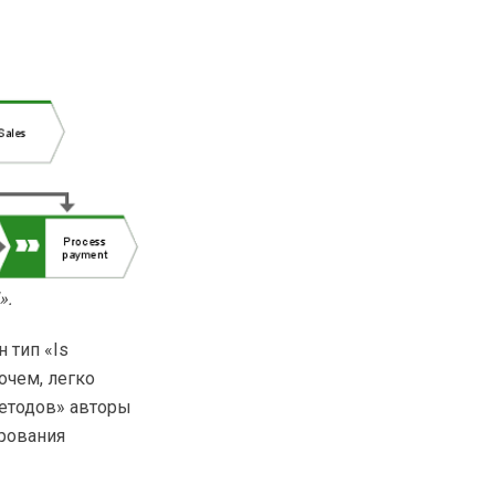
».
 тип «Is
рочем, легко
Методов» авторы
рования