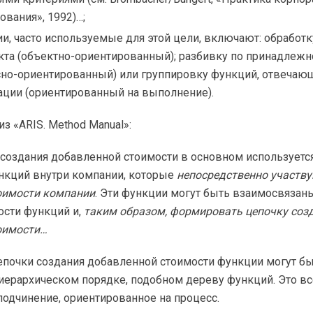
вания», 1992)…;
и, часто используемые для этой цели, включают: обработку
кта (объектно-ориентированный); разбивку по принадлежн
сно-ориентированный) или группировку функций, отвечающи
ации (ориентированный на выполнение).
з «ARIS. Method Manual»:
создания добавленной стоимости в основном используетс
нкций внутри компании, которые
непосредственно участву
оимости компании
. Эти функции могут быть взаимосвязан
ости функций и,
таким образом, формировать цепочку соз
оимости…
епочки создания добавленной стоимости функции могут б
ерархическом порядке, подобном дереву функций. Это вс
одчинение, ориентированное на процесс.