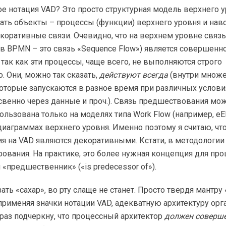
кое нотация VAD? Это просто структурная модель верхнего у
ать объекты – процессы (функции) верхнего уровня и на
екоративные связи. Очевидно, что на верхнем уровне связь 
 (в BPMN – это связь «Sequence Flow») является совершенн
так как эти процессы, чаще всего, не выполняются строго
. Они, можно так сказать,
действуют всегда
(внутри множ
оторые запускаются в разное время при различных услови
венно через данные и проч.). Связь предшествования мо
льзована только на моделях типа Work Flow (например, eE
диаграммах верхнего уровня. Именно поэтому я считаю, чт
я на VAD являются декоративными. Кстати, в методологи
ования. На практике, это более нужная концепция для про
 «предшественник» («is predecessor of»).
зать «сахар», во рту слаще не станет. Просто твердя мантру
и применяя значки нотации VAD, адекватную архитектуру орг
раз подчеркну, что процессный архитектор
должен соверш