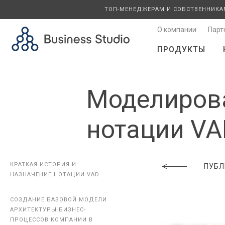
ТОП-МЕНЕДЖЕРАМ И СОБСТВЕННИКА
О компании
Парт
ПРОДУКТЫ
Моделирова
нотации VAD
КРАТКАЯ ИСТОРИЯ И
КРАТКАЯ ИСТОРИЯ И
ПУБЛ
НАЗНАЧЕНИЕ НОТАЦИИ VAD
НАЗНАЧЕНИЕ НОТАЦИИ VAD
СОЗДАНИЕ БАЗОВОЙ МОДЕЛИ
СОЗДАНИЕ БАЗОВОЙ МОДЕЛИ
АРХИТЕКТУРЫ БИЗНЕС-
АРХИТЕКТУРЫ БИЗНЕС-
ПРОЦЕССОВ КОМПАНИИ В
ПРОЦЕССОВ КОМПАНИИ В