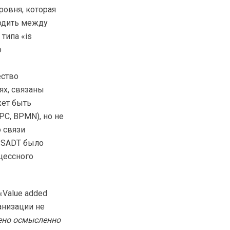
ровня, которая
водить между
типа «is
о
ество
ях, связаны
жет быть
PC, BPMN), но не
о связи
и SADT было
цессного
 «Value added
анизации не
ено осмысленно