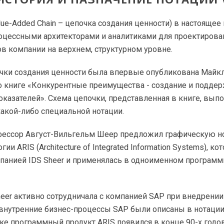
lue-Added Chain – цепочка создания ценности) в настоящее
оцессными архитекторами и аналитиками для проектирова
в компании на верхнем, структурном уровне.
чки создания ценности была впервые опубликована Майк
го книге «Конкурентные преимущества - создание и подде
казателей». Схема цепочки, представленная в книге, вып
акой-либо специальной нотации.
офессор Август-Вильгельм Шеер предложил графическую н
ии ARIS (Architecture of Integrated Information Systems), ко
мпанией IDS Sheer и применялась в одноименном программ
eer активно сотрудничала с компанией SAP при внедрении
е внутренние бизнес-процессы SAP были описаны в нотации
е программный продукт ARIS появился в конце 90-х годов