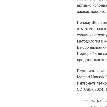
активно исполь
рамках проектов
Почему Шеер вы
отмежеваться от
создания структ
методология и 
Выбор названия 
Портера были хо
представлял схе
Первоисточник, 
Method Manual» 
Интернете легко
OCTOBER 2024). 
«…групп
различны