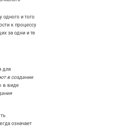
 одного и того
ости к процессу
х за одни и те
я для
ют в создании
ы в виде
дания
ыть
егда означает