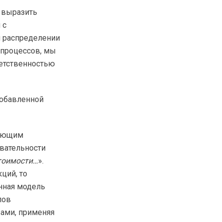
 выразить
 с
 распределении
 процессов, мы
ветственностью
добавленной
дующим
вательности
тоимости…
».
ций, то
енная модель
пов
ами, применяя