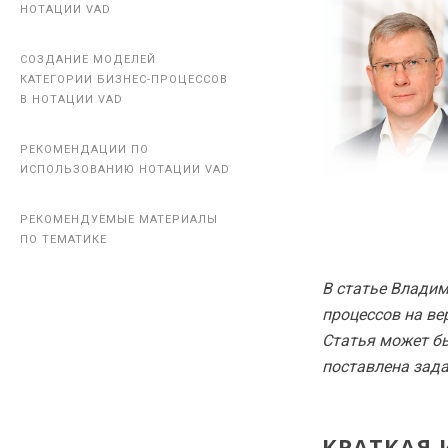
НОТАЦИИ VAD
НОТАЦИИ VAD
СОЗДАНИЕ МОДЕЛЕЙ
СОЗДАНИЕ МОДЕЛЕЙ
КАТЕГОРИИ БИЗНЕС-ПРОЦЕССОВ
КАТЕГОРИИ БИЗНЕС-ПРОЦЕССОВ
В НОТАЦИИ VAD
В НОТАЦИИ VAD
РЕКОМЕНДАЦИИ ПО
РЕКОМЕНДАЦИИ ПО
ИСПОЛЬЗОВАНИЮ НОТАЦИИ VAD
ИСПОЛЬЗОВАНИЮ НОТАЦИИ VAD
РЕКОМЕНДУЕМЫЕ МАТЕРИАЛЫ
РЕКОМЕНДУЕМЫЕ МАТЕРИАЛЫ
ПО ТЕМАТИКЕ
ПО ТЕМАТИКЕ
В статье Владим
процессов на ве
Статья может бы
поставлена зада
КРАТКАЯ 