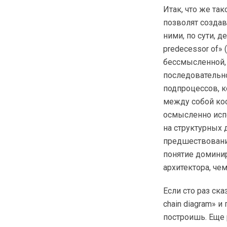
Итак, что же та
позволят создав
ними, по сути, д
predecessor of»
бессмысленной, 
последовательно
подпроцессов, к
между собой кос
осмысленно испо
на структурных 
предшествовани
понятие доминир
архитектора, чем
Если сто раз ска
chain diagram» 
построишь. Еще 