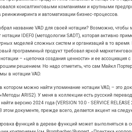
зовался консалтинговыми компаниями и крупными предпр
 реинжиниринга и автоматизации бизнес-процессов.
брал название VAD для своей нотации? Возможно, чтобы 
 нотации IDEF0 (методологии SADT), которая активно прим
урных моделей сложных систем и организаций в то время.
новый программный продукт требовал яркой маркетинговой
нотации – «цепочка создания ценности» и ее ассоциация 
рошим решением. Но надо отметить, что сам Майкл Портер
мы в нотации VAD.
в котором можно найти упоминание нотации VAD, – это док
(«Методы ARIS2). У меня в коллекции есть русский перевод 
 найти версию 2024 года (VERSION 10.0 - SERVICE RELEASE
В этом документе, прежде всего, делается акцент на след
ировка функций в дереве функций может выполняться в с
ми критериями (см. Brombacher/Bungert, «Практика корпо