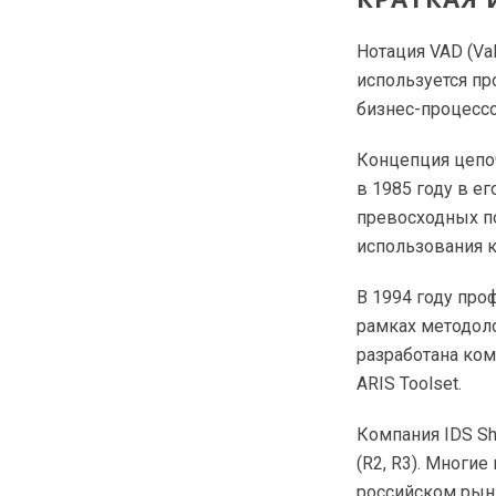
Нотация VAD (Va
используется пр
бизнес-процессо
Концепция цепо
в 1985 году в е
превосходных по
использования к
В 1994 году пр
рамках методолог
разработана ко
ARIS Toolset.
Компания IDS Sh
(R2, R3). Многи
российском рынк