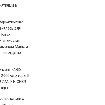
иятиями в
маркетингово
енялась для
 Новая
 упаковки.
с именем Майкла
 никогда не
умент «ARIS.
2000-ого года. В
 27 AND HIGHER
ующее:
оответствии с
ративного