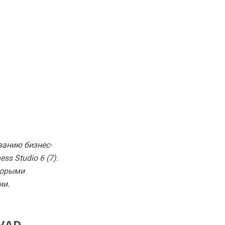
ванию бизнес-
s Studio 6 (7).
торыми
ии.
VAD