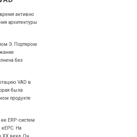
 время активно
ния архитектуры
лом Э. Портером
ржание
олнена без
отацию VAD в
торая была
ном продукте
 ее ERP-систем
 eEPC. На
 XX века. Он