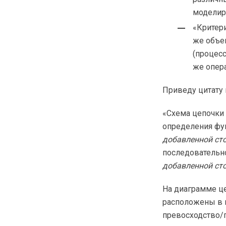
моделиро
«Критери
же объе
(процес
же опер
Приведу цитату и
«Схема цепочки 
определения фу
добавленной ст
последовательн
добавленной ст
На диаграмме ц
расположены в и
превосходство/п