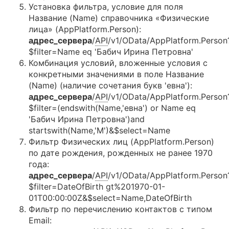
Установка фильтра, условие для поля
Название (Name) справочника «Физические
лица» (AppPlatform.Person):
адрес_сервера
/
API
/v1/OData/AppPlatform.Person
$filter=Name eq 'Бабич Ирина Петровна'
Комбинация условий, вложенные условия с
конкретными значениями в поле Название
(Name) (наличие сочетания букв 'евна'):
адрес_сервера
/
API
/v1/OData/AppPlatform.Person
$filter=(endswith(Name,'евна') or Name eq
'Бабич Ирина Петровна')and
startswith(Name,'М')&$select=Name
Фильтр Физических лиц (AppPlatform.Person)
по дате рождения, рожденных не ранее 1970
года:
адрес_сервера
/
API
/v1/OData/AppPlatform.Person
$filter=DateOfBirth gt%201970-01-
01T00:00:00Z&$select=Name,DateOfBirth
Фильтр по перечислению контактов с типом
Email: