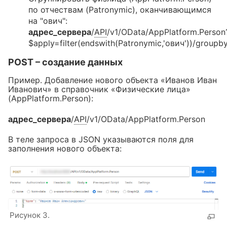
по отчествам (Patronymic), оканчивающимся
на "ович":
адрес_сервера
/
API
/v1/OData/AppPlatform.Person
$apply=filter(endswith(Patronymic,'ович'))/groupb
POST – создание данных
Пример. Добавление нового объекта «Иванов Иван
Иванович» в справочник «Физические лица»
(AppPlatform.Person):
адрес_сервера
/
API
/v1/OData/AppPlatform.Person
В теле запроса в JSON указываются поля для
заполнения нового объекта:
Рисунок 3.