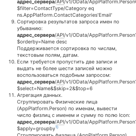
адрес_сервера
/
API
/v1/OData/AppPlatform.Person
$filter=ContactType/Category eq
ns.AppPlatform.ContactCategories'Email'
Сортировка результатов запроса имен по
убыванию:
адрес_сервера
/
API
/v1/OData/AppPlatform.Person
$orderby=Name desc
Поддерживается сортировка по числам,
текстовым полям, датам.
Если требуется пропустить две записи и
выдать не более шести записей можно
воспользоваться подобным запросом:
адрес_сервера
/
API
/v1/OData/AppPlatform.Person
$select=Name&$skip=2&$top=6
Агрегация данных.
Сгруппировать Физические лица
(AppPlatform.Person) по именам, вывести
число физлиц с именем и сумму по полю Icon:
адрес_сервера
/
API
/v1/OData/AppPlatform.Person
1)
$apply=groupby
Сгруппировать физлица (AppPlatform.Person)