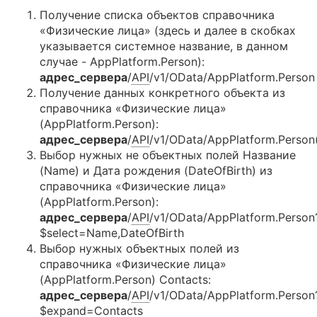
Получение списка объектов справочника
«Физические лица» (здесь и далее в скобках
указывается системное название, в данном
случае - AppPlatform.Person):
адрес_сервера
/
API
/v1/OData/AppPlatform.Person
Получение данных конкретного объекта из
справочника «Физические лица»
(AppPlatform.Person):
адрес_сервера
/
API
/v1/OData/AppPlatform.Per
Выбор нужных не объектных полей Название
(Name) и Дата рождения (DateOfBirth) из
справочника «Физические лица»
(AppPlatform.Person):
адрес_сервера
/
API
/v1/OData/AppPlatform.Person
$select=Name,DateOfBirth
Выбор нужных объектных полей из
справочника «Физические лица»
(AppPlatform.Person) Contacts:
адрес_сервера
/
API
/v1/OData/AppPlatform.Person
$expand=Contacts