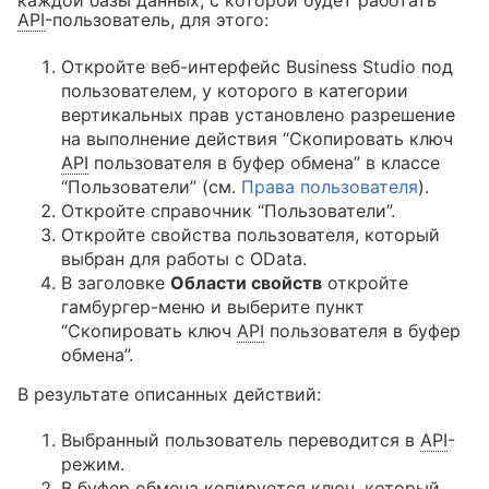
каждой базы данных, с которой будет работать
API
-пользователь, для этого:
Откройте веб-интерфейс Business Studio под
пользователем, у которого в категории
вертикальных прав установлено разрешение
на выполнение действия “Скопировать ключ
API
пользователя в буфер обмена” в классе
“Пользователи” (см.
Права пользователя
).
Откройте справочник “Пользователи”.
Откройте свойства пользователя, который
выбран для работы с OData.
В заголовке
Области свойств
откройте
гамбургер-меню и выберите пункт
“Скопировать ключ
API
пользователя в буфер
обмена”.
В результате описанных действий:
Выбранный пользователь переводится в
API
-
режим.
В буфер обмена копируется ключ, который