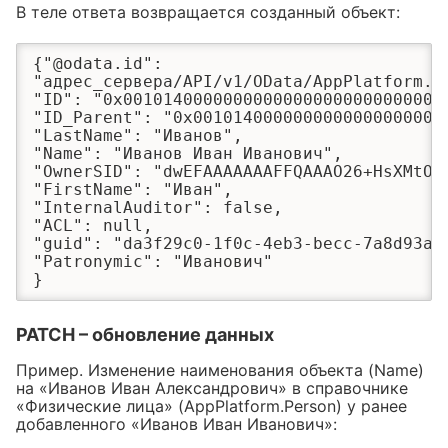
В теле ответа возвращается созданный объект:
{"@odata.id":

"адрес_сервера/API/v1/OData/AppPlatform.P
"ID": "0x001014000000000000000000000000000
"ID_Parent": "0x00101400000000000000000000
"LastName": "Иванов",

"Name": "Иванов Иван Иванович",

"OwnerSID": "dwEFAAAAAAAFFQAAAO26+HsXMtOVL
"FirstName": "Иван",

"InternalAuditor": false,

"ACL": null,

"guid": "da3f29c0-1f0c-4eb3-becc-7a8d93a75
"Patronymic": "Иванович"

}
PATCH – обновление данных
Пример. Изменение наименования объекта (Name)
на «Иванов Иван Александрович» в справочнике
«Физические лица» (AppPlatform.Person) у ранее
добавленного «Иванов Иван Иванович»: