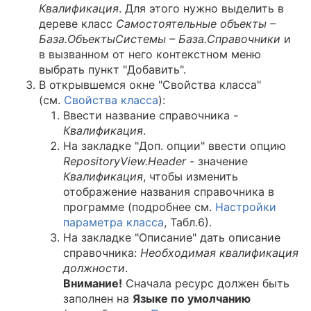
Квалификация
. Для этого нужно выделить в
дереве класс
Самостоятельные объекты –
База.ОбъектыСистемы – База.Справочники
и
в вызванном от него контекстном меню
выбрать пункт "Добавить".
В открывшемся окне "Свойства класса"
(см.
Cвойства класса
):
Ввести название справочника -
Квалификация
.
На закладке "Доп. опции" ввести опцию
RepositoryView.Header
- значение
Квалификация
, чтобы изменить
отображение названия справочника в
программе (подробнее см.
Hастройки
параметра класса
, Табл.6).
На закладке "Описание" дать описание
справочника:
Необходимая квалификация
должности
.
Внимание!
Сначала ресурс должен быть
заполнен на
Языке по умолчанию