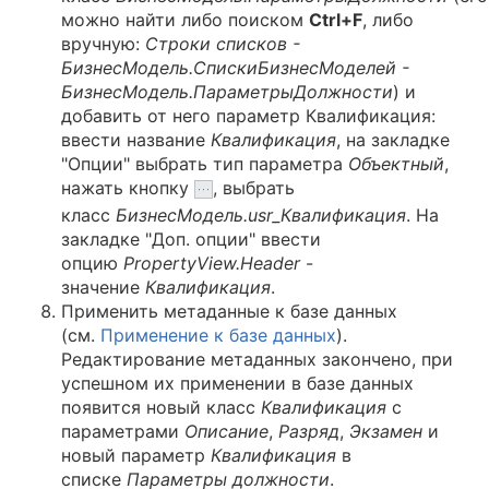
можно найти либо поиском
Ctrl+F
, либо
вручную:
Строки списков -
БизнесМодель.СпискиБизнесМоделей -
БизнесМодель.ПараметрыДолжности
) и
добавить от него параметр Квалификация:
ввести название
Квалификация
, на закладке
"Опции" выбрать тип параметра
Объектный
,
нажать кнопку
, выбрать
класс
БизнесМодель.usr_Квалификация
. На
закладке "Доп. опции" ввести
опцию
PropertyView.Header
-
значение
Квалификация
.
Применить метаданные к базе данных
(см.
Применение к базе данных
).
Редактирование метаданных закончено, при
успешном их применении в базе данных
появится новый класс
Квалификация
с
параметрами
Описание
,
Разряд
,
Экзамен
и
новый параметр
Квалификация
в
списке
Параметры должности
.