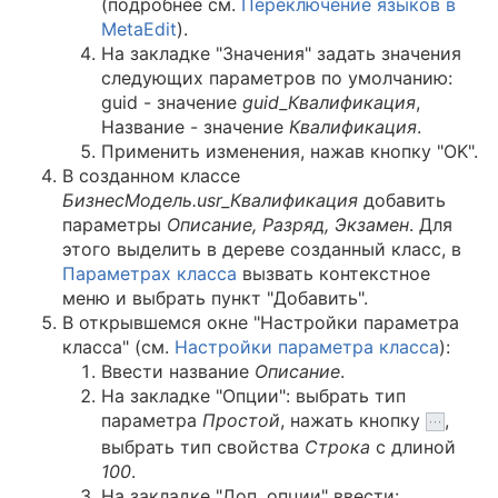
(подробнее см.
Переключение языков в
MetaEdit
).
На закладке "Значения" задать значения
следующих параметров по умолчанию:
guid - значение
guid_Квалификация
,
Название - значение
Квалификация
.
Применить изменения, нажав кнопку "OK".
В созданном классе
БизнесМодель.
usr
_Квалификация
добавить
параметры
Описание, Разряд, Экзамен
. Для
этого выделить в дереве созданный класс, в
Параметрах класса
вызвать контекстное
меню и выбрать пункт "Добавить".
В открывшемся окне "Настройки параметра
класса" (см.
Hастройки параметра класса
):
Ввести название
Описание
.
На закладке "Опции": выбрать тип
параметра
Простой
, нажать кнопку
,
выбрать тип свойства
Строка
с длиной
100
.
На закладке "Доп. опции" ввести: