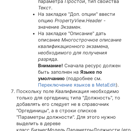
параметра
Простой
, тип свойства
Текст
.
На закладке "Доп. опции" ввести
опцию
PropertyView.Header
-
значение
Экзамен
.
На закладке "Описание" дать
описание
Многострочное описание
квалификационного экзамена,
необходимого для получения
разряда
.
Внимание!
Сначала ресурс должен
быть заполнен на
Языке по
умолчанию
(подробнее см.
Переключение языков в MetaEdit
).
Поскольку поле
Квалификация
необходимо
только для оргединиц типа "Должность", то
добавлять его следует не в справочник
"Оргединицы", а в строки списков
"Параметры должности". Для этого нужно
выделить в дереве
класс
БизнесМодель.ПараметрыДолжности
(его