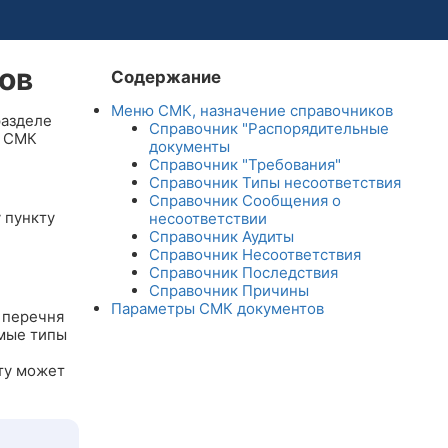
ов
Содержание
Меню СМК, назначение справочников
разделе
Справочник "Распорядительные
в СМК
документы
Справочник "Требования"
Справочник Типы несоответствия
Справочник Сообщения о
 пункту
несоответствии
Справочник Аудиты
Справочник Несоответствия
Справочник Последствия
Справочник Причины
Параметры СМК документов
 перечня
имые типы
ту может