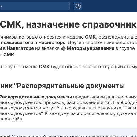
СМК, назначение справочник
очников, которые относятся к модулю
СМК
, расположены в 
 пользователя
в
Навигаторе
. Другие справочники объекто
ы в
Навигаторе
на вкладке
Методы управления
в группе
ов
СМК
.
 на пункт в меню
СМК
будет открыт соответствующий этому
ник "Распорядительные документы
Распорядительные документы
предназначен для внесения
льных документов: приказов, распоряжений и т.п. Необход
льных документов могут быть созданы в справочнике "Типы
льных документов". К каждому распорядительному докумен
плен файл.
ние!
Утвержденный документ может редактировать только