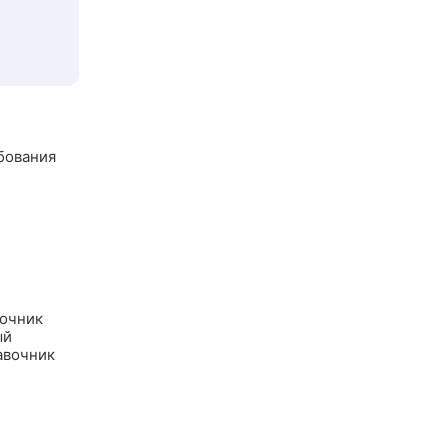
бования
вочник
ый
авочник