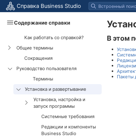
Справка Business Studio
Устан
Содержание справки
В этом 
Как работать со справкой?
Общие термины
Установ
Системн
Сокращения
Основные термины
Редакци
Лицензи
Руководство пользователя
Термины нотаций
Архитект
моделирования
Пакеты 
Термины
деятельности
Установка и развертывание
Термины системы
менеджмента качества
Установка, настройка и
запуск программы
Термины сбалансированной
системы показателей
Системные требования
Настройка окружения
Термины Business Studio
Редакции и компоненты
Создание DNS-имен и
Business Studio
сертификатов