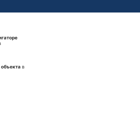
игаторе
в
 объекта
в