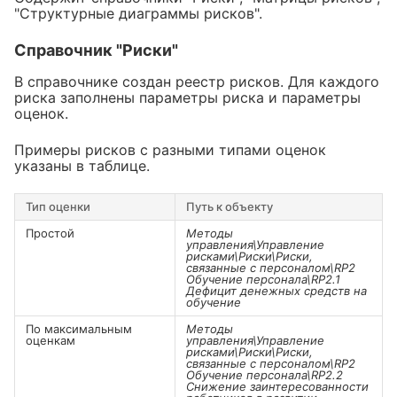
"Структурные диаграммы рисков".
Справочник "Риски"
В справочнике создан реестр рисков. Для каждого
риска заполнены параметры риска и параметры
оценок.
Примеры рисков с разными типами оценок
указаны в таблице.
Тип оценки
Путь к объекту
Простой
Методы
управления\Управление
рисками\Риски\Риски,
связанные с персоналом\RP2
Обучение персонала\RP2.1
Дефицит денежных средств на
обучение
По максимальным
Методы
оценкам
управления\Управление
рисками\Риски\Риски,
связанные с персоналом\RP2
Обучение персонала\RP2.2
Снижение заинтересованности