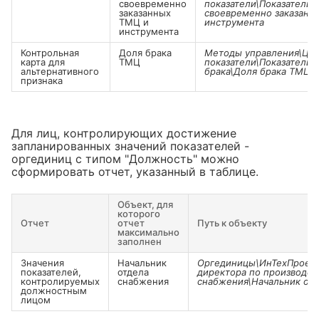
своевременно
показатели\Показатели\
заказанных
своевременно заказанн
ТМЦ и
инструмента
инструмента
Контрольная
Доля брака
Методы управления\Цел
карта для
ТМЦ
показатели\Показатели\
альтернативного
брака\Доля брака ТМЦ
признака
Для лиц, контролирующих достижение
запланированных значений показателей -
оргединиц с типом "Должность" можно
сформировать отчет, указанный в таблице.
Объект, для
которого
Отчет
отчет
Путь к объекту
максимально
заполнен
Значения
Начальник
Оргединицы\ИнТехПроект
показателей,
отдела
директора по производст
контролируемых
снабжения
снабжения\Начальник от
должностным
лицом