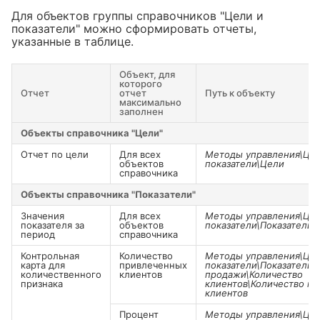
Для объектов группы справочников "Цели и
показатели" можно сформировать отчеты,
указанные в таблице.
Объект, для
которого
Отчет
отчет
Путь к объекту
максимально
заполнен
Объекты справочника "Цели"
Отчет по цели
Для всех
Методы управления\Цел
объектов
показатели\Цели
справочника
Объекты справочника "Показатели"
Значения
Для всех
Методы управления\Цел
показателя за
объектов
показатели\Показатели
период
справочника
Контрольная
Количество
Методы управления\Цел
карта для
привлеченных
показатели\Показатели
количественного
клиентов
продажи\Количество
признака
клиентов\Количество п
клиентов
Процент
Методы управления\Цел