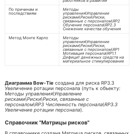
работников в развитии
По причинам и
Методы
последствиям
управления\Управление
рисками\Риски\Риски,
связанные с персоналом\RP2
Обучение персонала\RP2.3
Снижение качества обучения
Метод Монте Карло
Методы
управления\Управление
рисками\Риски\Риски,
связанные с персоналом\RP1
Мотивация персонала\RP1.1
Дефицит денежных средств на
материальное стимулирование
Диаграмма Bow-Tie
создана для риска RP3.3
Увеличение ротации персонала (путь к объекту:
Методы управления\Управление
рисками\Риски\Риски, связанные с
персоналом\RP3 Численность персонала\RP3.3
Увеличение ротации персонала
).
Справочник "Матрицы рисков"
В справочнике создана Матрица рисков, связанных