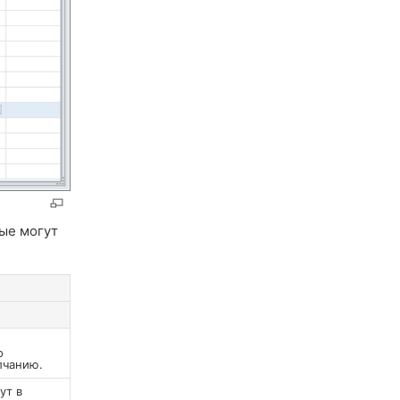
рые могут
о
лчанию.
ут в