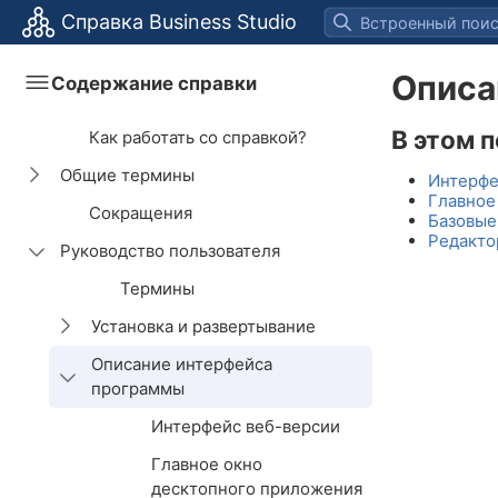
Справка Business Studio
Описа
Содержание справки
В этом 
Как работать со справкой?
Общие термины
Интерфе
Главное
Сокращения
Основные термины
Базовые
Редакто
Руководство пользователя
Термины нотаций
моделирования
Термины
деятельности
Установка и развертывание
Термины системы
менеджмента качества
Описание интерфейса
Установка, настройка и
программы
запуск программы
Термины сбалансированной
системы показателей
Системные требования
Интерфейс веб-версии
Настройка окружения
Термины Business Studio
Редакции и компоненты
Главное окно
Создание DNS-имен и
Business Studio
десктопного приложения
сертификатов