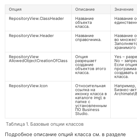
Опция
Описание
Значение
RepositoryView.ClassHeader
Название
Название о
объекта
единствен
класса.
RepositoryView.Header
Название
Название о
справочника.
во множес
Заполняетс
хранимого 
RepositoryView
Опция
Yes – разр
AllowedObjectCreationOfClass
разрешает
No – запре
создание
Если опция
объектов этого
программа
класса.
создавать 
класса.
RepositoryView.Icon
Относительная
Например, 
ссылка на
Бизнес-акт
иконку класса в
Archimate\
каталоге img\ в
папке с
установленным
ПО Business
Studio.
Таблица 1. Базовые опции классов
Подробное описание опций класса см. в разделе