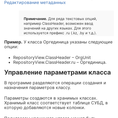
Редактирование метаданных
Примечание.
Для ряда текстовых опций,
например ClassHeader, возможен ввод
значений на других языках. Для этого
используется префикс .ru (.kz, .by и т.д.).
Пример.
У класса Оргединица указаны следующие
опции:
RepositoryView.ClassHeader – OrgUnit
RepositoryView.ClassHeader.ru – Оргединица.
Управление параметрами класса
В программе разделяются операции создания и
назначения параметров классу.
Параметры создаются в хранимых классах.
Хранимый класс соответствует таблице СУБД, в
которую добавляются новые колонки.