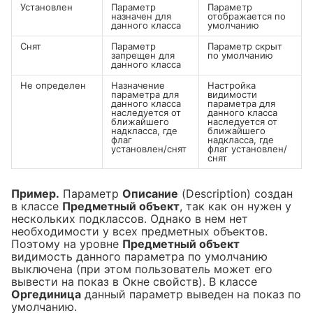
Установлен
Параметр
Параметр
назначен для
отображается по
данного класса
умолчанию
Снят
Параметр
Параметр скрыт
запрещен для
по умолчанию
данного класса
Не определен
Назначение
Настройка
параметра для
видимости
данного класса
параметра для
наследуется от
данного класса
ближайшего
наследуется от
надкласса, где
ближайшего
флаг
надкласса, где
установлен/снят
флаг установлен/
снят
Пример.
Параметр
Описание
(Description) создан
в классе
Предметный объект
, так как он нужен у
нескольких подклассов. Однако в нем нет
необходимости у всех предметных объектов.
Поэтому на уровне
Предметный объект
видимость данного параметра по умолчанию
выключена (при этом пользователь может его
вывести на показ в Окне свойств). В классе
Оргединица
данный параметр выведен на показ по
умолчанию.