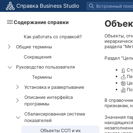
Справка Business Studio
Объек
Содержание справки
Объекты, от
Как работать со справкой?
иерархическ
раздела "Ме
Общие термины
Сокращения
Основные термины
Раздел "Цел
Руководство пользователя
Термины нотаций
Ст
моделирования
Пе
Термины
деятельности
Це
Установка и развертывание
По
Термины системы
менеджмента качества
Описание интерфейса
Установка, настройка и
В справочни
программы
запуск программы
признакам, н
Термины сбалансированной
системы показателей
Сбалансированная система
Системные требования
Интерфейс веб-версии
Настройка окружения
Значения па
показателей
находящихся
Термины Business Studio
Редакции и компоненты
Главное окно
Создание DNS-имен и
незаполненн
Business Studio
десктопного приложения
Объекты ССП и их
сертификатов