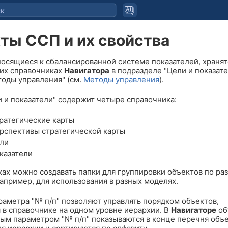
ты ССП и их свойства
носящиеся к сбалансированной системе показателей, хранят
их справочниках
Навигатора
в подразделе "Цели и показате
тоды управления" (см.
Методы управления
).
и и показатели" содержит четыре справочника:
ратегические карты
рспективы стратегической карты
ли
казатели
ках можно создавать папки для группировки объектов по р
апример, для использования в разных моделях.
раметра "№ п/п" позволяют управлять порядком объектов,
 в справочнике на одном уровне иерархии. В
Навигаторе
об
ым параметром "№ п/п" показываются в конце перечня объ