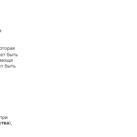
в
которая
жет быть
омощи
ет быть
 при
ства
),