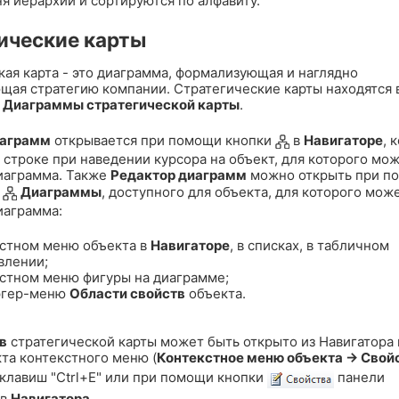
я иерархии и сортируются по алфавиту.
ические карты
кая карта - это диаграмма, формализующая и наглядно
щая стратегию компании. Стратегические карты находятся 
е
Диаграммы стратегической карты
.
иаграмм
открывается при помощи кнопки
в
Навигаторе
, 
 строке при наведении курсора на объект, для которого мо
иаграмма. Также
Редактор диаграмм
можно открыть при п
ю
Диаграммы
, доступного для объекта, для которого мож
иаграмма:
кстном меню объекта в
Навигаторе
, в списках, в табличном
влении;
кстном меню фигуры на диаграмме;
ргер-меню
Области свойств
объекта.
в
стратегической карты может быть открыто из Навигатора
та контекстного меню (
Контекстное меню объекта → Свой
клавиш "Ctrl+E" или при помощи кнопки
панели
ов
Навигатора
.