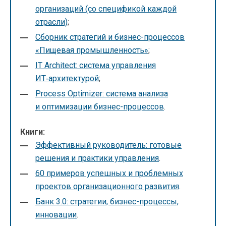
организаций (со спецификой каждой
отрасли)
;
Сборник стратегий и бизнес-процессов
«Пищевая промышленность»
;
IT Architect: система управления
ИТ‑архитектурой
;
Process Optimizer: система анализа
и оптимизации бизнес-процессов
.
Книги:
Эффективный руководитель: готовые
решения и практики управления
.
60 примеров успешных и проблемных
проектов организационного развития
.
Банк 3.0: стратегии, бизнес-процессы,
инновации
.