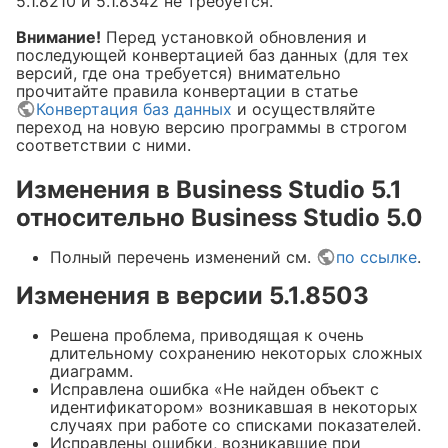
5.1.8210 и 5.1.8342 не требуется.
Внимание!
Перед установкой обновления и
рос своевременно" при запуске
последующей конвертацией баз данных (для тех
eption Параметр задан
версий, где она требуется) внимательно
ion Инициализатор типа
прочитайте правила конвертации в статье
Конвертация баз данных
и осуществляйте
nts" выдал исключение. в
переход на новую версию программы в строгом
ts.get_RegSettingsPath_HKLM()"
соответствии с ними.
Изменения в Business Studio 5.1
относительно Business Studio 5.0
Полный перечень изменений см.
по ссылке
.
Изменения в версии 5.1.8503
Решена проблема, приводящая к очень
длительному сохранению некоторых сложных
диаграмм.
Исправлена ошибка «Не найден объект с
идентификатором» возникавшая в некоторых
случаях при работе со списками показателей.
tPtr
Исправлены ошибки, возникавшие при